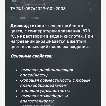
Гост:
ТУ 24.1-05762329-001-2003
Физ.-хим. данные:
Диоксид титана
– вещество белого
цвета, с температурой плавления 1870
°С, не растворим в воде и кислотах. При
нагревании окрашивается в желтый
цвет, исчезающий после охлаждения.
Основные свойства:
·
высокая разбеливающая
способность;
·
хорошая совместимость с любым
пленкообразователем;
·
хорошая укрывистость;
·
высокая атмосферо- и
влагостойкость;