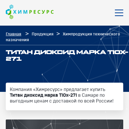
Главная
Продукция
Химпродукция технического
назначения
ТИТАН ДИОКСИД МАРКА TIOX-
271
Компания «Химресурс» предлагает купить
Титан диоксид марка TiOx-271
в Самаре по
выгодным ценам с доставкой по всей России!